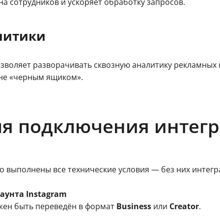
на сотрудников и ускоряет обработку запросов.
литики
озволяет разворачивать сквозную аналитику рекламных 
 не «черным ящиком».
ля подключения интег
 выполнены все технические условия — без них интегра
аунта Instagram
ен быть переведён в формат
Business
или
Creator
.