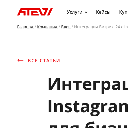
Услуги
Кейсы
Куп
Главная
Компания
Блог
Интеграция Битрикс24 с In
ВСЕ СТАТЬИ
Интеграц
Instagra