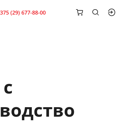
cart
sig
375 (29) 677-88-00
 с
оводство