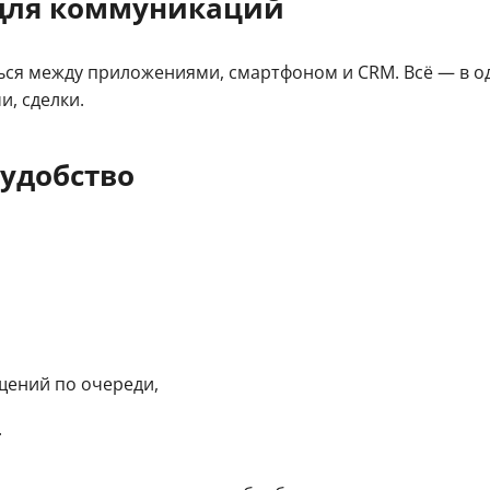
для коммуникаций
я между приложениями, смартфоном и CRM. Всё — в од
и, сделки.
 удобство
щений по очереди,
.