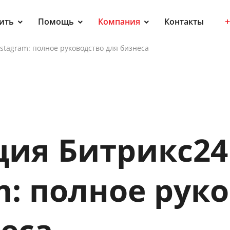
+
ить
Помощь
Компания
Контакты
stagram: полное руководство для бизнеса
ия Битрикс24
m: полное рук