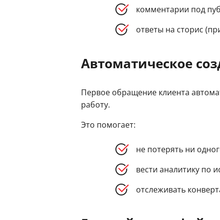
комментарии под пу
ответы на сторис (пр
Автоматическое соз
Первое обращение клиента автомат
работу.
Это помогает:
не потерять ни одног
вести аналитику по и
отслеживать конверта