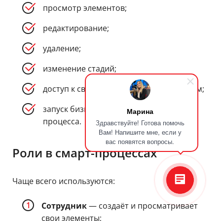
просмотр элементов;
редактирование;
удаление;
изменение стадий;
доступ к связанным документам и полям;
запуск бизнес-процессов внутри смарт-
Марина
процесса.
Здравствуйте! Готова помочь
Вам! Напишите мне, если у
вас появятся вопросы.
Роли в смарт-процессах
Чаще всего используются:
Сотрудник
— создаёт и просматривает
свои элементы;