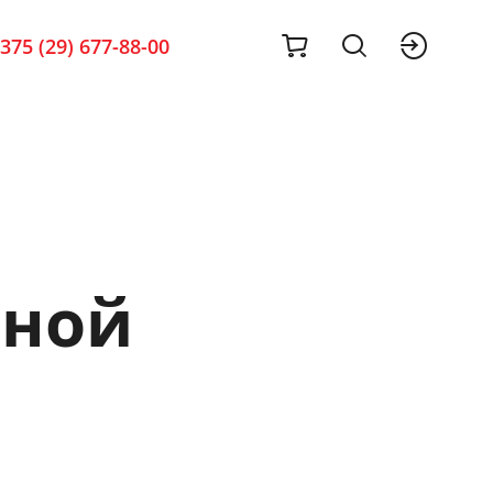
cart
sig
375 (29) 677-88-00
тной