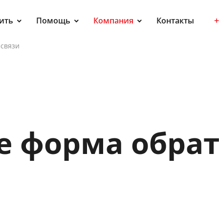
+
ить
Помощь
Компания
Контакты
 связи
ое форма обра