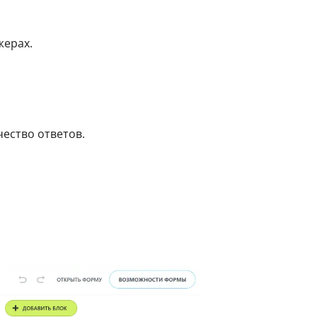
жерах.
ество ответов.